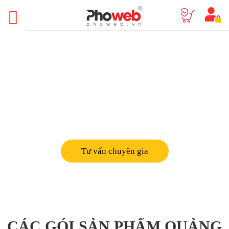
QUẢNG CÁO GOOGLE ADS
Quảng Cáo Chuyên Nghiệp – Đột Phá Doanh Thu Chúng
Tôi Có Hơn 7 Năm Kinh Nghiệm Triển Khai Cho Hơn
9.000 Chiến Dịch Quảng Cáo Google Ads
Tư vấn chuyên gia
CÁC GÓI SẢN PHẨM QUẢNG